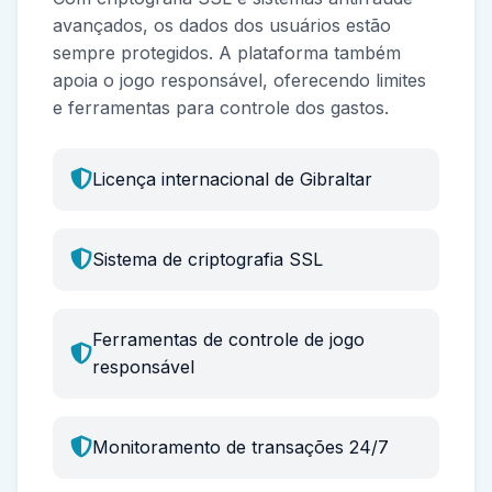
avançados, os dados dos usuários estão
sempre protegidos. A plataforma também
apoia o jogo responsável, oferecendo limites
e ferramentas para controle dos gastos.
Licença internacional de Gibraltar
Sistema de criptografia SSL
Ferramentas de controle de jogo
responsável
Monitoramento de transações 24/7