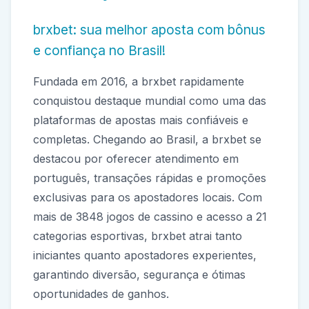
brxbet: sua melhor aposta com bônus
e confiança no Brasil!
Fundada em 2016, a brxbet rapidamente
conquistou destaque mundial como uma das
plataformas de apostas mais confiáveis e
completas. Chegando ao Brasil, a brxbet se
destacou por oferecer atendimento em
português, transações rápidas e promoções
exclusivas para os apostadores locais. Com
mais de 3848 jogos de cassino e acesso a 21
categorias esportivas, brxbet atrai tanto
iniciantes quanto apostadores experientes,
garantindo diversão, segurança e ótimas
oportunidades de ganhos.