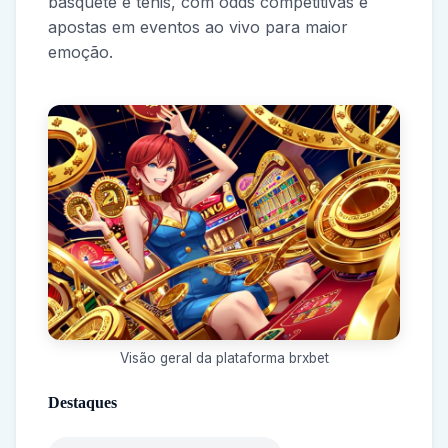
basquete e tênis, com odds competitivas e
apostas em eventos ao vivo para maior
emoção.
Visão geral da plataforma brxbet
Destaques