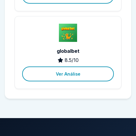
globalbet
8.5/10
Ver Análise