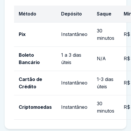
Método
Depósito
Saque
Mí
30
Pix
Instantâneo
R$
minutos
Boleto
1 a 3 dias
N/A
R$
Bancário
úteis
Cartão de
1-3 dias
Instantâneo
R$
Crédito
úteis
30
Criptomoedas
Instantâneo
R$
minutos