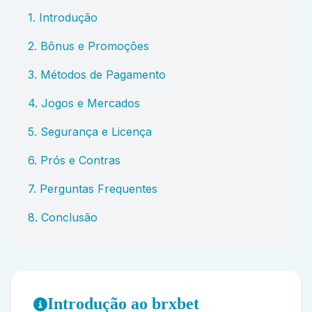
1. Introdução
2. Bônus e Promoções
3. Métodos de Pagamento
4. Jogos e Mercados
5. Segurança e Licença
6. Prós e Contras
7. Perguntas Frequentes
8. Conclusão
Introdução ao brxbet