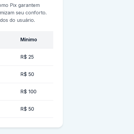
omo Pix garantem
imizam seu conforto.
dos do usuário.
Mínimo
R$ 25
R$ 50
R$ 100
R$ 50