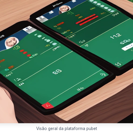
Visão geral da plataforma pubet