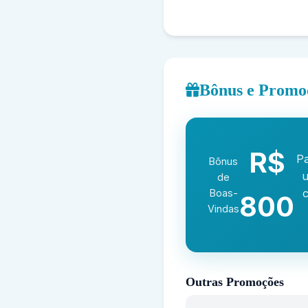
Bônus e Promo
R$
Pa
Bônus
u
de
c
Boas-
800
Vindas
Outras Promoções