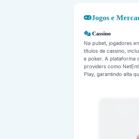
Jogos e Merca
Cassino
Na pubet, jogadores e
títulos de cassino, inclu
e poker. A plataforma 
providers como NetEnt
Play, garantindo alta q