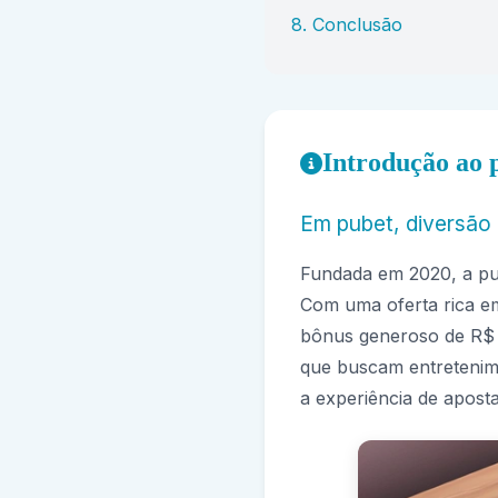
8. Conclusão
Introdução ao 
Em pubet, diversão
Fundada em 2020, a pub
Com uma oferta rica em
bônus generoso de R$ 8
que buscam entretenime
a experiência de aposta