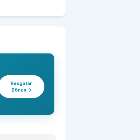
Resgatar
Bônus