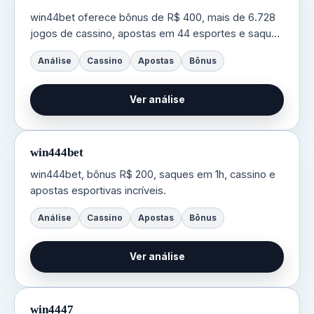
win44bet oferece bônus de R$ 400, mais de 6.728
jogos de cassino, apostas em 44 esportes e saques
ultrarrápidos via Pix em apenas 10 minutos. Depósito
Análise
Cassino
Apostas
Bônus
mínimo R$ 5.
Ver análise
win444bet
win444bet, bônus R$ 200, saques em 1h, cassino e
apostas esportivas incríveis.
Análise
Cassino
Apostas
Bônus
Ver análise
win4447