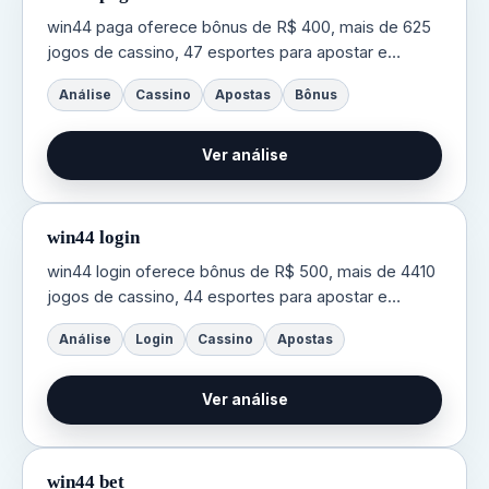
win44 paga oferece bônus de R$ 400, mais de 625
jogos de cassino, 47 esportes para apostar e
saques via Pix em até 24 horas. Cadastre-se agora!
Análise
Cassino
Apostas
Bônus
Ver análise
win44 login
win44 login oferece bônus de R$ 500, mais de 4410
jogos de cassino, 44 esportes para apostar e
saques ultrarrápidos via Pix em apenas 10 minutos.
Análise
Login
Cassino
Apostas
Ver análise
win44 bet