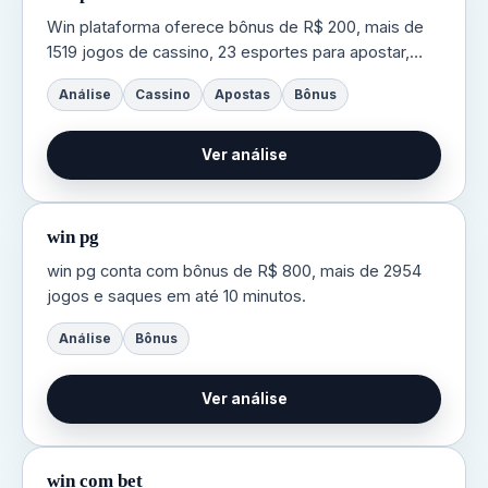
Win plataforma oferece bônus de R$ 200, mais de
1519 jogos de cassino, 23 esportes para apostar,
depósito mínimo de R$ 15 e saques rápidos em até
Análise
Cassino
Apostas
Bônus
24 horas.
Ver análise
win pg
win pg conta com bônus de R$ 800, mais de 2954
jogos e saques em até 10 minutos.
Análise
Bônus
Ver análise
win com bet