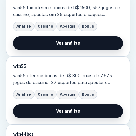
win55 fun oferece bônus de R$ 1500, 557 jogos de
cassino, apostas em 35 esportes e saques
ultrarrápidos via Pix. Depósito mínimo de apenas R$
Análise
Cassino
Apostas
Bônus
15.
Ver análise
win55
win55 oferece bônus de R$ 800, mais de 7.675
jogos de cassino, 37 esportes para apostar e
saques ultrarrápidos em 30 minutos. Depósito
Análise
Cassino
Apostas
Bônus
mínimo de apenas R$ 1.
Ver análise
win44bet