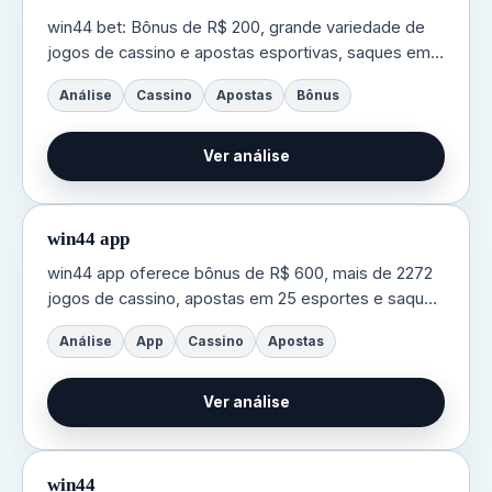
win44 bet: Bônus de R$ 200, grande variedade de
jogos de cassino e apostas esportivas, saques em
até 24h!
Análise
Cassino
Apostas
Bônus
Ver análise
win44 app
win44 app oferece bônus de R$ 600, mais de 2272
jogos de cassino, apostas em 25 esportes e saques
ultrarrápidos em 15 minutos. Depósito mínimo R$ 5.
Análise
App
Cassino
Apostas
Ver análise
win44