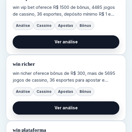
win vip bet oferece R$ 1500 de bônus, 4485 jogos
de cassino, 36 esportes, depósito mínimo R$ 1 e
saques ultrarrápidos em 30 minutos. Cadastre-se
Análise
Cassino
Apostas
Bônus
agora!
Ver análise
win richer
win richer oferece bônus de R$ 300, mais de 5695
jogos de cassino, 36 esportes para apostar e
saques ultrarrápidos via Pix em apenas 10 minutos.
Análise
Cassino
Apostas
Bônus
Depósito mínimo R$ 5.
Ver análise
win plataforma