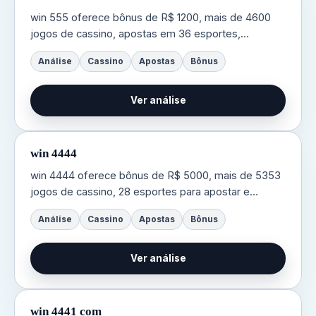
win 555 oferece bônus de R$ 1200, mais de 4600
jogos de cassino, apostas em 36 esportes,
depósito mínimo de R$ 1 e saques rápidos via Pix
Análise
Cassino
Apostas
Bônus
em até 48 horas.
Ver análise
win 4444
win 4444 oferece bônus de R$ 5000, mais de 5353
jogos de cassino, 28 esportes para apostar e
saques ultrarrápidos em apenas 2 horas. Depósito
Análise
Cassino
Apostas
Bônus
mínimo R$ 15.
Ver análise
win 4441 com