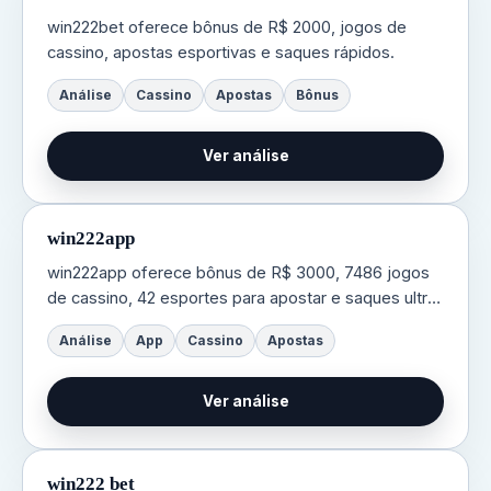
win222bet oferece bônus de R$ 2000, jogos de
cassino, apostas esportivas e saques rápidos.
Análise
Cassino
Apostas
Bônus
Ver análise
win222app
win222app oferece bônus de R$ 3000, 7486 jogos
de cassino, 42 esportes para apostar e saques ultra-
rápidos em 30 minutos. Depósito mínimo R$ 1.
Análise
App
Cassino
Apostas
Licença PAGCOR.
Ver análise
win222 bet