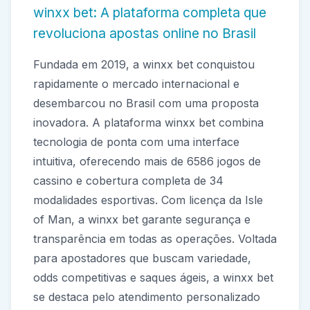
winxx bet: A plataforma completa que
revoluciona apostas online no Brasil
Fundada em 2019, a winxx bet conquistou
rapidamente o mercado internacional e
desembarcou no Brasil com uma proposta
inovadora. A plataforma winxx bet combina
tecnologia de ponta com uma interface
intuitiva, oferecendo mais de 6586 jogos de
cassino e cobertura completa de 34
modalidades esportivas. Com licença da Isle
of Man, a winxx bet garante segurança e
transparência em todas as operações. Voltada
para apostadores que buscam variedade,
odds competitivas e saques ágeis, a winxx bet
se destaca pelo atendimento personalizado