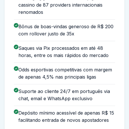
cassino de 87 providers internacionais
renomados
Bônus de boas-vindas generoso de R$ 200
com rollover justo de 35x
Saques via Pix processados em até 48
horas, entre os mais rápidos do mercado
Odds esportivas competitivas com margem
de apenas 4,5% nas principais ligas
Suporte ao cliente 24/7 em português via
chat, email e WhatsApp exclusivo
Depósito mínimo acessível de apenas R$ 15
facilitando entrada de novos apostadores