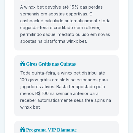
A winxx bet devolve até 15% das perdas
semanais em apostas esportivas. O
cashback é calculado automaticamente toda
segunda-feira e creditado sem rollover,
permitindo saque imediato ou uso em novas
apostas na plataforma winxx bet.
Giros Grátis nas Quintas
Toda quinta-feira, a winxx bet distribui até
100 giros grátis em slots selecionados para
jogadores ativos. Basta ter apostado pelo
menos R$ 100 na semana anterior para
receber automaticamente seus free spins na
winxx bet.
Programa VIP Diamante