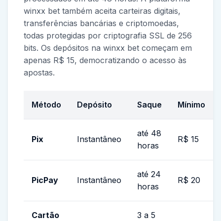
winxx bet também aceita carteiras digitais,
transferências bancárias e criptomoedas,
todas protegidas por criptografia SSL de 256
bits. Os depósitos na winxx bet começam em
apenas R$ 15, democratizando o acesso às
apostas.
Método
Depósito
Saque
Mínimo
até 48
Pix
Instantâneo
R$ 15
horas
até 24
PicPay
Instantâneo
R$ 20
horas
Cartão
3 a 5