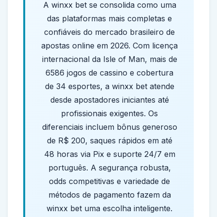
A winxx bet se consolida como uma
Grandes torneios como ESL Pro
das plataformas mais completas e
League, The International e Worlds
confiáveis do mercado brasileiro de
Championship têm cobertura especial
na winxx bet com streaming integrado e
apostas online em 2026. Com licença
estatísticas detalhadas das equipes.
internacional da Isle of Man, mais de
6586 jogos de cassino e cobertura
de 34 esportes, a winxx bet atende
desde apostadores iniciantes até
profissionais exigentes. Os
diferenciais incluem bônus generoso
de R$ 200, saques rápidos em até
48 horas via Pix e suporte 24/7 em
português. A segurança robusta,
odds competitivas e variedade de
métodos de pagamento fazem da
winxx bet uma escolha inteligente.