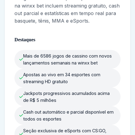
na winxx bet incluem streaming gratuito, cash
out parcial e estatísticas em tempo real para
basquete, tênis, MMA e eSports.
Destaques
Mais de 6586 jogos de cassino com novos
lançamentos semanais na winxx bet
Apostas ao vivo em 34 esportes com
streaming HD gratuito
Jackpots progressivos acumulados acima
de R$ 5 milhões
Cash out automático e parcial disponível em
todos os esportes
Seção exclusiva de eSports com CS:GO,