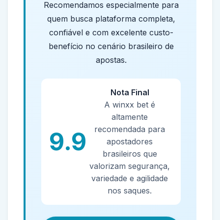
Recomendamos especialmente para
quem busca plataforma completa,
confiável e com excelente custo-
benefício no cenário brasileiro de
apostas.
Nota Final
A winxx bet é
altamente
recomendada para
9.9
apostadores
brasileiros que
valorizam segurança,
variedade e agilidade
nos saques.