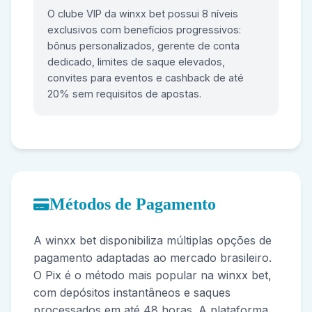
O clube VIP da winxx bet possui 8 níveis
exclusivos com benefícios progressivos:
bônus personalizados, gerente de conta
dedicado, limites de saque elevados,
convites para eventos e cashback de até
20% sem requisitos de apostas.
Métodos de Pagamento
A winxx bet disponibiliza múltiplas opções de
pagamento adaptadas ao mercado brasileiro.
O Pix é o método mais popular na winxx bet,
com depósitos instantâneos e saques
processados em até 48 horas. A plataforma