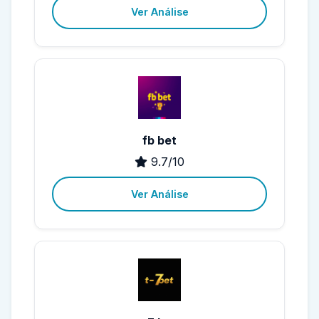
Ver Análise
fb bet
9.7/10
Ver Análise