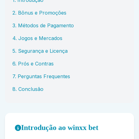
1. Introdução
2. Bônus e Promoções
3. Métodos de Pagamento
4. Jogos e Mercados
5. Segurança e Licença
6. Prós e Contras
7. Perguntas Frequentes
8. Conclusão
Introdução ao winxx bet