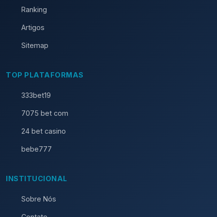
Ranking
Artigos
Sitemap
TOP PLATAFORMAS
333bet19
7075 bet com
24 bet casino
bebe777
INSTITUCIONAL
Sobre Nós
Contato