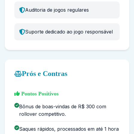
Auditoria de jogos regulares
Suporte dedicado ao jogo responsável
Prós e Contras
Pontos Positivos
Bônus de boas-vindas de R$ 300 com
rollover competitivo.
Saques rápidos, processados em até 1 hora