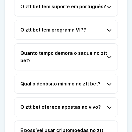
O ztt bet tem suporte em português?
Sim, o ztt bet oferece suporte ao cliente
em português, disponível 24 horas por
O ztt bet tem programa VIP?
dia, 7 dias por semana, via chat ao vivo
Sim, a ztt bet possui um programa VIP
e e-mail.
exclusivo para jogadores fiéis,
Quanto tempo demora o saque no ztt
oferecendo benefícios como cashback
bet?
superior, atendimento personalizado e
Os saques na ztt bet são processados
bônus especiais.
em até 1 hora para métodos rápidos,
Qual o depósito mínimo no ztt bet?
como Pix e carteiras digitais.
O depósito mínimo na ztt bet é de R$
40, sendo elegível para ativar o bônus
O ztt bet oferece apostas ao vivo?
de boas-vindas.
Sim, a ztt bet oferece apostas ao vivo
em uma ampla gama de esportes, com
É possível usar criptomoedas no ztt