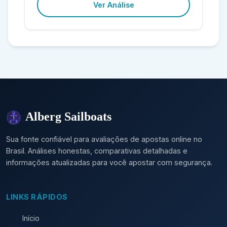
Ver Análise
Alberg Sailboats
Sua fonte confiável para avaliações de apostas online no
Brasil. Análises honestas, comparativas detalhadas e
informações atualizadas para você apostar com segurança.
LINKS RÁPIDOS
Início