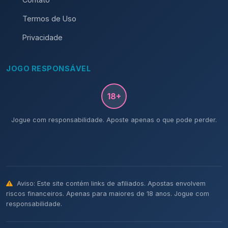
Termos de Uso
Privacidade
JOGO RESPONSÁVEL
18+
Jogue com responsabilidade. Aposte apenas o que pode perder.
Aviso: Este site contém links de afiliados. Apostas envolvem
riscos financeiros. Apenas para maiores de 18 anos. Jogue com
responsabilidade.