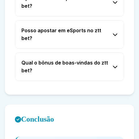
odds atualizadas em tempo real.
bet?
No momento, a ztt bet não aceita
depósitos em criptomoedas. Alternativas
Posso apostar em eSports no ztt
como Pix e carteiras digitais estão
bet?
disponíveis.
Sim, a ztt bet possui uma seção
dedicada às apostas em eSports,
Qual o bônus de boas-vindas do ztt
cobrindo jogos populares como League
bet?
of Legends e CS:GO.
O bônus de boas-vindas da ztt bet é de
R$ 300, ativado com um depósito
mínimo de R$ 40 e sujeito a rollover de
10x.
Conclusão