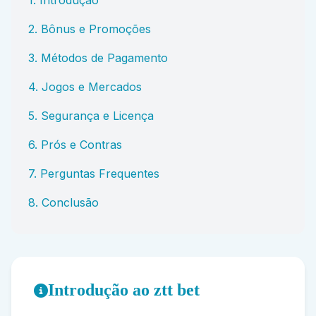
1. Introdução
2. Bônus e Promoções
3. Métodos de Pagamento
4. Jogos e Mercados
5. Segurança e Licença
6. Prós e Contras
7. Perguntas Frequentes
8. Conclusão
Introdução ao ztt bet