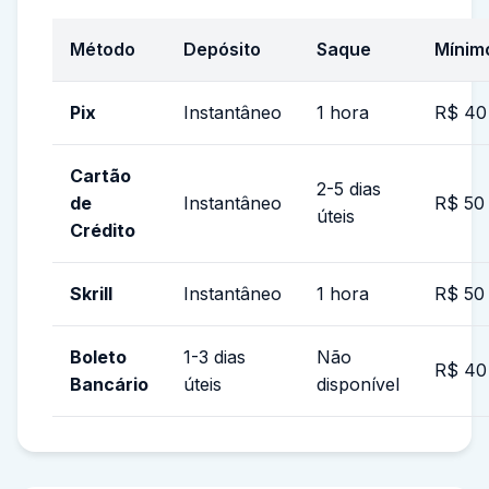
Método
Depósito
Saque
Mínim
Pix
Instantâneo
1 hora
R$ 40
Cartão
2-5 dias
de
Instantâneo
R$ 50
úteis
Crédito
Skrill
Instantâneo
1 hora
R$ 50
Boleto
1-3 dias
Não
R$ 40
Bancário
úteis
disponível