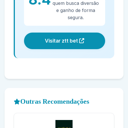
quem busca diversão
e ganho de forma
segura.
Visitar ztt bet
Outras Recomendações