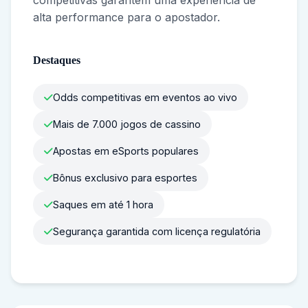
competitivas garantem uma experiência de
alta performance para o apostador.
Destaques
Odds competitivas em eventos ao vivo
Mais de 7.000 jogos de cassino
Apostas em eSports populares
Bônus exclusivo para esportes
Saques em até 1 hora
Segurança garantida com licença regulatória