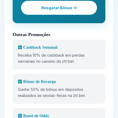
Resgatar Bônus
Outras Promoções
Cashback Semanal
Receba 10% de cashback em perdas
semanais no cassino da ztt bet.
Bônus de Recarga
Ganhe 50% de bônus em depósitos
realizados às sextas-feiras na ztt bet.
Boost de Odds